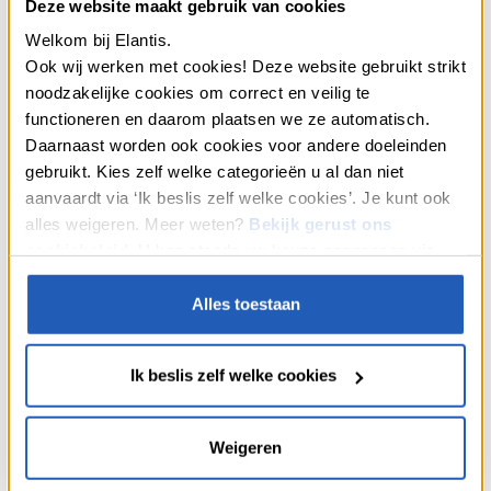
Deze website maakt gebruik van cookies
Welkom bij Elantis.
Ook wij werken met cookies! Deze website gebruikt strikt
noodzakelijke cookies om correct en veilig te
functioneren en daarom plaatsen we ze automatisch.
Daarnaast worden ook cookies voor andere doeleinden
gebruikt. Kies zelf welke categorieën u al dan niet
aanvaardt via ‘Ik beslis zelf welke cookies’. Je kunt ook
alles weigeren. Meer weten?
Bekijk gerust ons
cookiebeleid
. U kan steeds uw keuze aanpassen via
“Cookies” onderaan onze webpagina’s.
Alles toestaan
Ik beslis zelf welke cookies
Heeft u financiële hulp nodig om uw
Weigeren
stulpje in te richten?