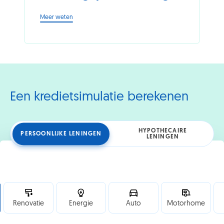
-
Meer weten
Samengestelde
gezinnen:
geef
de
kinderen
terug
een
volwaardige
Een kredietsimulatie berekenen
plek
in
een
aangepaste
HYPOTHECAIRE
PERSOONLIJKE LENINGEN
LENINGEN
woning
Persoonlijke
Renovatie
Energie
Auto