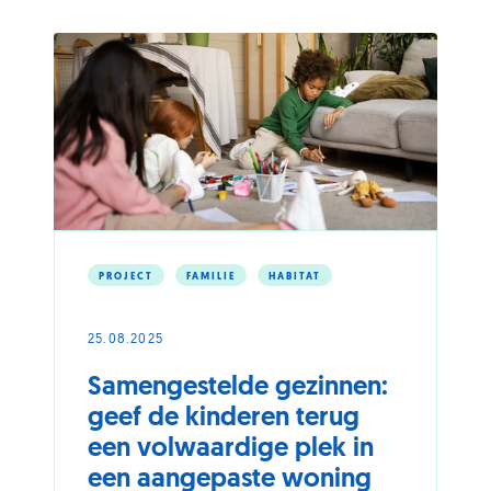
of
60-
plusser,
kan
dat?
PROJECT
FAMILIE
HABITAT
25.08.2025
Samengestelde gezinnen:
geef de kinderen terug
een volwaardige plek in
een aangepaste woning