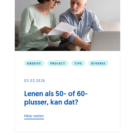
KREDIET
PROJECT
TIPS
DIVERSE
03.03.2026
Lenen als 50- of 60-
plusser, kan dat?
-
Meer weten
Lenen
als
50-