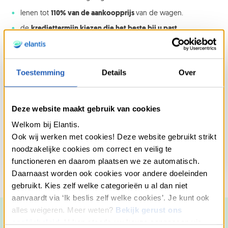
lenen tot
110% van de aankoopprijs
van de wagen.
de
krediettermijn kiezen die het beste bij u past.
Toestemming
Details
Over
Wist u dat ...
Deze website maakt gebruik van cookies
Bij Elantis beschouwen we een wagen jonger dan 3
jaar als een nieuwe wagen. U geniet dus van
onze
Welkom bij Elantis.
beste tarieven voor uw autolening.
Ook wij werken met cookies! Deze website gebruikt strikt
noodzakelijke cookies om correct en veilig te
functioneren en daarom plaatsen we ze automatisch.
Daarnaast worden ook cookies voor andere doeleinden
gebruikt. Kies zelf welke categorieën u al dan niet
aanvaardt via ‘Ik beslis zelf welke cookies’. Je kunt ook
alles weigeren. Meer weten?
Bekijk gerust ons
cookiebeleid
. U kan steeds uw keuze aanpassen via