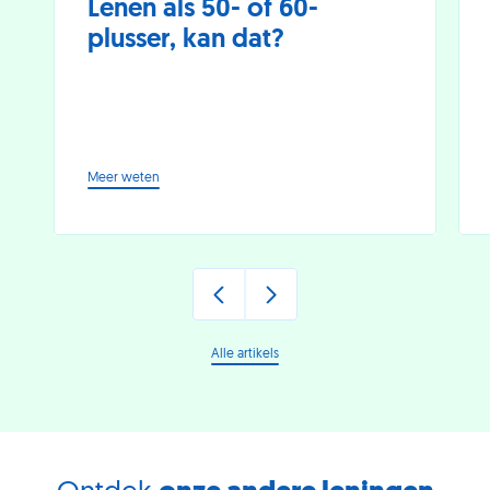
Lenen als 50- of 60-
plusser, kan dat?
-
Meer weten
Lenen
als
50-
of
60-
plusser,
kan
dat?
Alle artikels