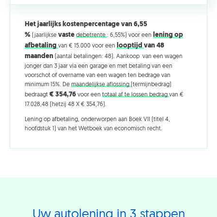
Het jaarlijks kostenpercentage van 6,55
%
vaste
lening op
(jaarlijkse
debetrente
: 6,55%) voor een
afbetaling
looptijd
van 48
van € 15.000 voor een
maanden
(aantal betalingen: 48). Aankoop van een wagen
jonger dan 3 jaar via een garage en met betaling van een
voorschot of overname van een wagen ten bedrage van
minimum 15%. De
maandelijkse aflossing
(termijnbedrag)
€ 354,76
bedraagt
voor een
totaal af te lossen bedrag
van €
17.028,48 (hetzij 48 X € 354,76).
Lening op afbetaling, onderworpen aan Boek VII (titel 4,
hoofdstuk 1) van het Wetboek van economisch recht.
Uw autolening in 3 stappen