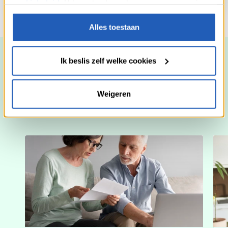
cookiebeleid
. U kan steeds uw keuze aanpassen via
“Cookies” onderaan onze webpagina’s.
Alles toestaan
Ik beslis zelf welke cookies
Momenteel op onze blog
Weigeren
Ontdek hier onze tips om uw financiën een kick te geven en uw
dagelijkse uitdagingen met vreugde tegemoet te zien.