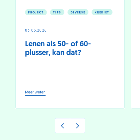
PROJECT
TIPS
DIVERSE
KREDIET
03.03.2026
Lenen als 50- of 60-
plusser, kan dat?
-
Meer weten
Lenen
als
50-
of
60-
plusser,
kan
dat?