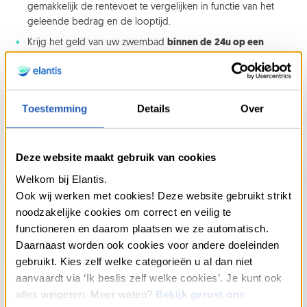
gemakkelijk de rentevoet te vergelijken in functie van het
geleende bedrag en de looptijd.
Krijg het geld van uw zwembad
binnen de
24u op een
banrekening naar keuze
gestort.
Financier uw zwembad over een
looptijd van maximaal 10
jaar
.
Toestemming
Details
Over
Bouw uw zwembad met een
krediet tot € 50.000
.
Deze website maakt gebruik van cookies
Welkom bij Elantis.
Ook wij werken met cookies! Deze website gebruikt strikt
Wist u dat ...
noodzakelijke cookies om correct en veilig te
Bij Elantis storten wij het bedrag van uw
functioneren en daarom plaatsen we ze automatisch.
zwembadlening binnen de
24u op uw eigen rekening
,
Daarnaast worden ook cookies voor andere doeleinden
na ontvangst van een
bestelbon
. U betaalt dus zelf de
gebruikt. Kies zelf welke categorieën u al dan niet
aannemer wanneer uw zwembad klaar is.
aanvaardt via ‘Ik beslis zelf welke cookies’. Je kunt ook
alles weigeren. Meer weten?
Bekijk gerust ons