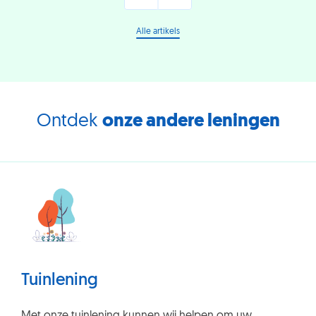
kan
dat?
Alle artikels
Ontdek
onze andere leningen
Tuinlening