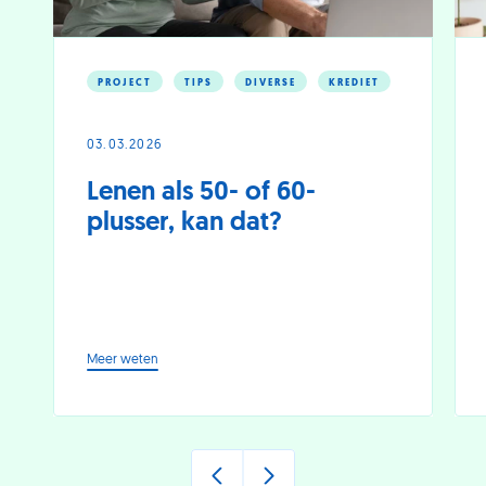
PROJECT
TIPS
DIVERSE
KREDIET
03.03.2026
Lenen als 50- of 60-
plusser, kan dat?
-
Meer weten
Lenen
als
50-
of
60-
plusser,