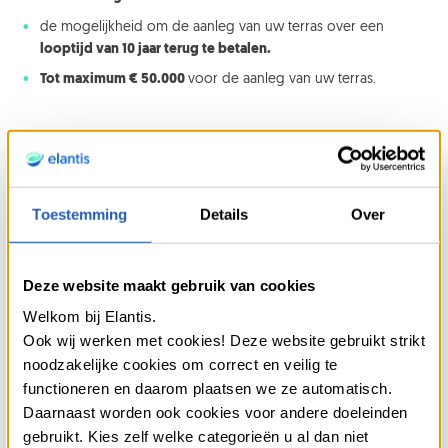
de mogelijkheid om de aanleg van uw terras over een
looptijd van 10 jaar terug te betalen.
Tot maximum € 50.000
voor de aanleg van uw terras.
Wist u dat ...
Toestemming
Details
Over
Als u eerder denkt aan
nieuwe tuinmeubels of
tuindecoratie
, maak dan gebruik van
Deze website maakt gebruik van cookies
onze
interieurlening
om uw aankopen te betalen.
Welkom bij Elantis.
Bij Elantis vragen we altijd om het doel van de lening
Ook wij werken met cookies! Deze website gebruikt strikt
mee te delen en op zijn minst uw identiteitskaart en
noodzakelijke cookies om correct en veilig te
een bewijs van inkomen voor te leggen om een
voordelige persoonlijke lening te verkrijgen.
functioneren en daarom plaatsen we ze automatisch.
Aanvullende bewijsstukken kunnen ook worden
Daarnaast worden ook cookies voor andere doeleinden
aangevraagd.
gebruikt. Kies zelf welke categorieën u al dan niet