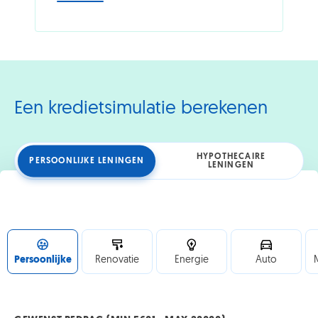
Maakt
geld
u
ongerust?
Ontdek
hoe
u
de
Een kredietsimulatie berekenen
druk
kunt
verminderen
HYPOTHECAIRE
PERSOONLIJKE LENINGEN
LENINGEN
Persoonlijke
Renovatie
Energie
Auto