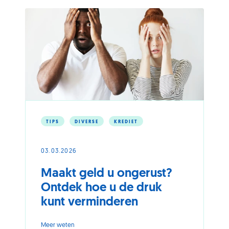
ruzies
vermijden?
TIPS
DIVERSE
KREDIET
03.03.2026
Maakt geld u ongerust?
Ontdek hoe u de druk
kunt verminderen
-
Meer weten