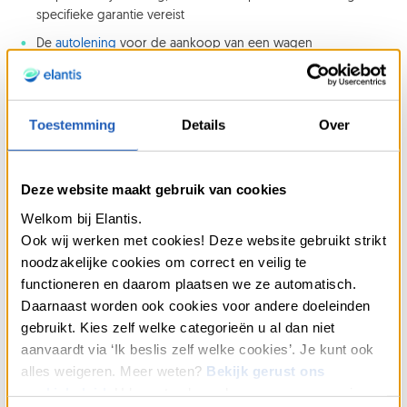
specifieke garantie vereist
De
autolening
voor de aankoop van een wagen
Elke formule heeft voordelen en beperkingen die moeten
worden ontleed op basis van uw leeftijd en uw plan.
Toestemming
Details
Over
U laten begeleiden is heel
belangrijk
Deze website maakt gebruik van cookies
Iemand die u professioneel begeleidt, kan uw situatie grondig
Welkom bij Elantis.
analyseren.
Ook wij werken met cookies! Deze website gebruikt strikt
Hij of zij helpt u de meest geschikte looptijd te bepalen, in te
noodzakelijke cookies om correct en veilig te
spelen op de leeftijdsgebonden beperkingen en een
functioneren en daarom plaatsen we ze automatisch.
evenwichtige lening aan te gaan. Door middel van een simulatie
Daarnaast worden ook cookies voor andere doeleinden
op maat kunt u dan een realistische en verantwoorde lening
gebruikt. Kies zelf welke categorieën u al dan niet
afsluiten, ook al bent u al ouder dan 50 of 60.
aanvaardt via ‘Ik beslis zelf welke cookies’. Je kunt ook
Daarom werken wij bij Elantis samen met een
alles weigeren. Meer weten?
Bekijk gerust ons
uitgebreid netwerk van makelaars
, verspreid over heel België. Zij
cookiebeleid
. U kan steeds uw keuze aanpassen via
zijn uw beste troef voor een verantwoorde lening.