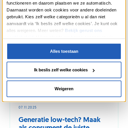
Slow
functioneren en daarom plaatsen we ze automatisch.
living
Daarnaast worden ook cookies voor andere doeleinden
in
gebruikt. Kies zelf welke categorieën u al dan niet
het
aanvaardt via ‘Ik beslis zelf welke cookies’. Je kunt ook
gezin:
met
alles weigeren. Meer weten?
Bekijk gerust ons
z’n
cookiebeleid
. U kan steeds uw keuze aanpassen via
allen
“Cookies” onderaan onze webpagina’s.
traag
Alles toestaan
gaan
leven
Ik beslis zelf welke cookies
Weigeren
TIPS
ECOLOGIE
07.11.2025
Generatie low-tech? Maak