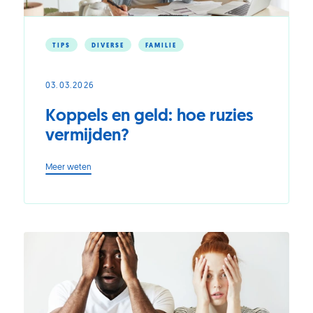
TIPS
DIVERSE
FAMILIE
03.03.2026
Koppels en geld: hoe ruzies
vermijden?
-
Meer weten
Koppels
en
geld:
hoe
ruzies
vermijden?