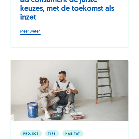
als consument de juiste
keuzes, met de toekomst als
inzet
-
Meer weten
Generatie
low-
tech?
Maak
als
consument
de
juiste
keuzes,
met
de
toekomst
als
inzet
PROJECT
TIPS
HABITAT