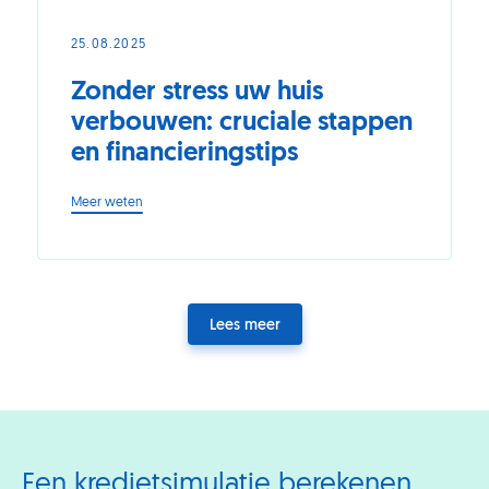
25.08.2025
Zonder stress uw huis
verbouwen: cruciale stappen
en financieringstips
-
Meer weten
Zonder
stress
uw
huis
verbouwen:
Lees meer
cruciale
stappen
en
financieringstips
Een kredietsimulatie berekenen