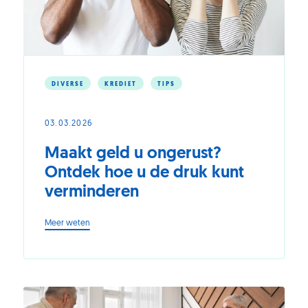
DIVERSE
KREDIET
TIPS
03.03.2026
Maakt geld u ongerust?
Ontdek hoe u de druk kunt
verminderen
-
Meer weten
Maakt
geld
u
ongerust?
Ontdek
hoe