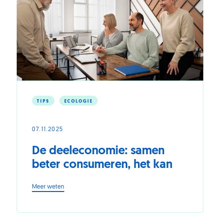
u
de
druk
kunt
verminderen
TIPS
ECOLOGIE
07.11.2025
De deeleconomie: samen
beter consumeren, het kan
-
Meer weten
De
deeleconomie:
samen