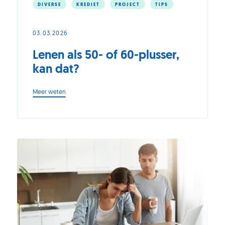
DIVERSE
KREDIET
PROJECT
TIPS
03.03.2026
Lenen als 50- of 60-plusser,
kan dat?
-
Meer weten
Lenen
als
50-
of
60-
plusser,
kan
dat?