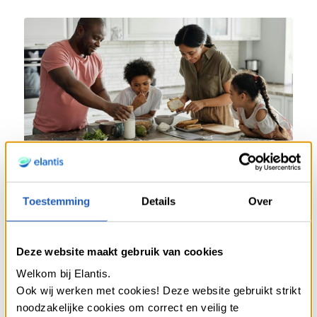
beter
consumeren,
het
kan
TIPS
ECOLOGIE
FAMILIE
HABITAT
Toestemming
Details
Over
07.11.2025
Deze website maakt gebruik van cookies
Slow living in het gezin: met
Welkom bij Elantis.
z’n allen traag gaan leven
Ook wij werken met cookies! Deze website gebruikt strikt
noodzakelijke cookies om correct en veilig te
-
Meer weten