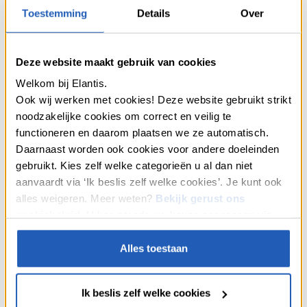
dienste van een collectief project
Toestemming
Details
Over
Door samen te lenen, kan men een gedeelde woonplek
verbeteren. Door bijvoorbeeld een gemeenschappelijke
Deze website maakt gebruik van cookies
verwarmingsketel te financieren of een gebouw te isoleren,
dalen de energiekosten én het verbruik. Kantoren of
Welkom bij Elantis.
coöperaties bieden een
energierenovatielening
aan.
Deze
Ook wij werken met cookies! Deze website gebruikt strikt
kredieten zijn bedoeld om collectieve energie-
noodzakelijke cookies om correct en veilig te
efficiëntieprojecten te ondersteunen met gunstige
functioneren en daarom plaatsen we ze automatisch.
voorwaarden.
Daarnaast worden ook cookies voor andere doeleinden
Tips voor een vlotte start
gebruikt. Kies zelf welke categorieën u al dan niet
aanvaardt via ‘Ik beslis zelf welke cookies’. Je kunt ook
alles weigeren. Meer weten?
Bekijk gerust ons
Beter en samen leren consumeren lukt niet van vandaag op
cookiebeleid
. U kan steeds uw keuze aanpassen via
morgen. De bedoeling is om te starten met eenvoudige acties,
“Cookies” onderaan onze webpagina’s.
zoals een werktuig lenen of lid worden van een lokale
aankoopgroep. Tegelijk kunt u naar informatie vragen over
Alles toestaan
overheidssteun en lokale aanbiedingen waarop u aanspraak
kunt maken. Zorg dat de voorwaarden duidelijk zijn alvorens
een verbintenis aan te gaan. Controleer de transparantie van de
Ik beslis zelf welke cookies
modaliteiten, de duur van de verbintenissen en de