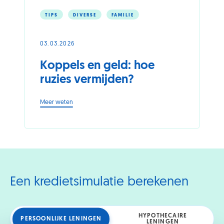
TIPS
DIVERSE
FAMILIE
03.03.2026
Koppels en geld: hoe
ruzies vermijden?
-
Meer weten
Koppels
en
geld:
hoe
ruzies
vermijden?
Een kredietsimulatie berekenen
HYPOTHECAIRE
PERSOONLIJKE LENINGEN
LENINGEN