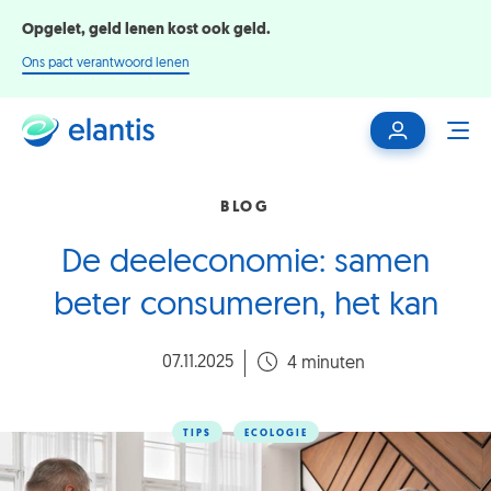
Opgelet, geld lenen kost ook geld.
Ons pact verantwoord lenen
Mijn
ME
klantenzone
BLOG
De deeleconomie: samen
beter consumeren, het kan
07.11.2025
4 minuten
TIPS
ECOLOGIE