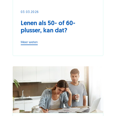
03.03.2026
Lenen als 50- of 60-
plusser, kan dat?
-
Meer weten
Lenen
als
50-
of
60-
plusser,
kan
dat?