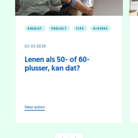
KREDIET
PROJECT
TIPS
DIVERSE
03.03.2026
Lenen als 50- of 60-
plusser, kan dat?
-
Meer weten
Lenen
als
50-
of
60-