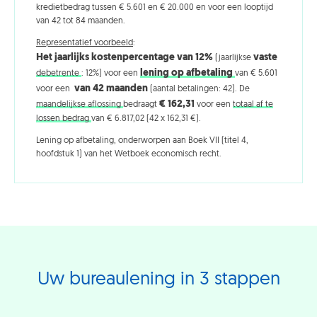
kredietbedrag tussen € 5.601 en € 20.000 en voor een looptijd
van 42 tot 84 maanden.
Representatief voorbeeld
:
Het jaarlijks kostenpercentage van 12%
vaste
(jaarlijkse
lening op afbetaling
debetrente
: 12%) voor een
van € 5.601
van 42 maanden
voor een
(aantal betalingen: 42). De
€ 162,31
maandelijkse aflossing
bedraagt
voor een
totaal af te
lossen bedrag
van € 6.817,02 (42 x 162,31 €).
Lening op afbetaling, onderworpen aan Boek VII (titel 4,
hoofdstuk 1) van het Wetboek economisch recht.
Uw bureaulening in 3 stappen