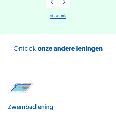
plusser,
kan
dat?
Alle artikels
Ontdek
onze andere leningen
Zwembadlening