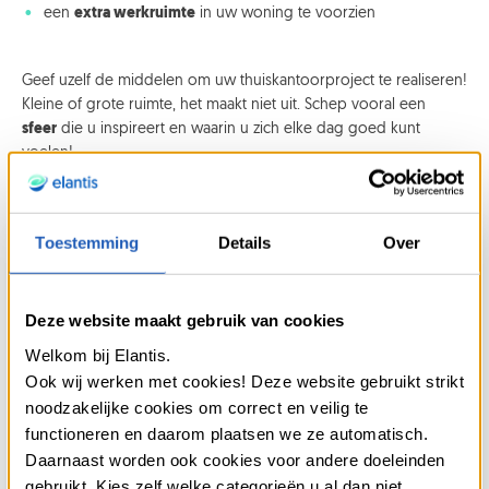
een
extra werkruimte
in uw woning te voorzien
Geef uzelf de middelen om uw thuiskantoorproject te realiseren!
Kleine of grote ruimte, het maakt niet uit. Schep vooral een
sfeer
die u inspireert en waarin u zich elke dag goed kunt
voelen!
Toestemming
Details
Over
Wist u dat ...
Deze website maakt gebruik van cookies
Een bureaulening is eigenlijk een
persoonlijke lening
.
Welkom bij Elantis.
Bij Elantis vragen we altijd om het doel van de lening
Ook wij werken met cookies! Deze website gebruikt strikt
mee te delen en op zijn minst uw identiteitskaart en
noodzakelijke cookies om correct en veilig te
een bewijs van inkomen voor te leggen om een
functioneren en daarom plaatsen we ze automatisch.
voordelige persoonlijke lening te verkrijgen.
Daarnaast worden ook cookies voor andere doeleinden
Aanvullende bewijsstukken kunnen ook worden
gebruikt. Kies zelf welke categorieën u al dan niet
aangevraagd.