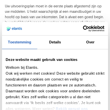
Uw uitvoeringsplan moet in de eerste plaats afgestemd zijn op
uw middelen. U hebt waarschijnlijk al een maandbudget in uw
hoofd op basis van uw inkomsten. Dat is alvast een goed begin.
In werkelijkheid kunnen de werken echter soms afwijken van uw
oorspronkelijke verwachtingen. U moet vooraf altijd rekening
houden met onvoorziene omstandigheden. Zo kunnen te late
leveringen, voorraadonderbrekingen of zelfs een verandering
Toestemming
Details
Over
van leverancier extra kosten meebrengen. Het kan ook een
impact hebben op de termijnen, wat voor onnodige stress zorgt
als u niet voorbereid bent.
Deze website maakt gebruik van cookies
Maak een financiële planning die u inpast in uw dagelijkse
Welkom bij Elantis.
activiteiten. Hoeveel moet u maandelijks opzijzetten om buiten
Ook wij werken met cookies! Deze website gebruikt strikt
de werken comfortabel te kunnen leven? Bereid u voor op
noodzakelijke cookies om correct en veilig te
iedere gebeurtenis die uw budget kan doen ontsporen. Door
functioneren en daarom plaatsen we ze automatisch.
onverwachte financiële tegenslagen in te calculeren, hebt u een
Daarnaast worden ook cookies voor andere doeleinden
duidelijk beeld van uw prioriteiten en komt u niet voor nare
verrassingen te staan.
gebruikt. Kies zelf welke categorieën u al dan niet
aanvaardt via ‘Ik beslis zelf welke cookies’. Je kunt ook
U kunt natuurlijk een
renovatielening
aanvragen als steuntje,
alles weigeren. Meer weten?
Bekijk gerust ons