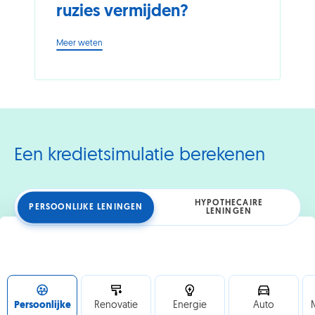
ruzies vermijden?
-
Meer weten
Koppels
en
geld:
hoe
ruzies
vermijden?
Een kredietsimulatie berekenen
HYPOTHECAIRE
PERSOONLIJKE LENINGEN
LENINGEN
Persoonlijke
Renovatie
Energie
Auto