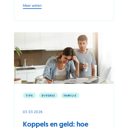
-
Meer weten
Lenen
als
50-
of
60-
plusser,
kan
dat?
TIPS
DIVERSE
FAMILIE
03.03.2026
Koppels en geld: hoe