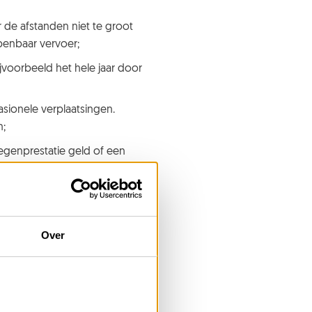
 de afstanden niet te groot
penbaar vervoer;
jvoorbeeld het hele jaar door
asionele verplaatsingen.
n;
tegenprestatie geld of een
’s. Een motorfiets is ook
 motorfiets op vakantie
gaat,
Over
 allebei een groot plezier