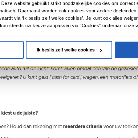
Deze website gebruikt strikt noodzakelijke cookies om correct en
atisch. Daarnaast worden ook cookies voor andere doeleinden g
 kopen.
Dat is financieel interessant maar veroorzaakt ook minde
vaardt via ‘Ik beslis zelf welke cookies’. Je kunt ook alles wei
 auto ook
met een lening betalen
.
 kan steeds uw keuze aanpassen via “Cookies” onderaan onze 
r aan te bieden
. Geef uw regelmatige of occasionele trajecten i
 zijn er minder individuele verplaatsingen, goed voor het milie
 auto of het vliegtuig genomen hebben.
Ik beslis zelf welke cookies
ng te stellen
van buren, familie of vrienden. Dat kan onder meer
weede auto “uit de lucht” komt vallen omdat één van de gezinsl
igeren? U kunt geld (‘cash for cars’) vragen, een motorfiets of
iest u de juiste?
pen? Houd dan rekening met
meerdere criteria
voor uw toekom