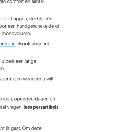
van comfort en aantal
boodschappen, slechts één
voor een handgeschakelde of
le monovolume.
 benzine
alsook voor het
t u best een lange
en.
 voertuigen wanneer u wilt
rtingen, opendeurdagen en
stel vragen,
lees persartikels
cht ijs gaat. Om deze