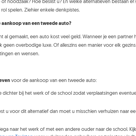
f noodzaak? Hoe beslist u? En welke alternatieven bestaan er? Er
rol spelen. Ziehier enkele denkpistes.
e aankoop van een tweede auto?
ht al gemaakt, een auto kost veel geld. Wanneer je een partner 
 geen overbodige luxe. Of alleszins een manier voor elk gezinsl
htingen en wensen.
ieven
voor de aankoop van een tweede auto:
e dichter bij het werk of de school zodat verplaatsingen eventue
st u voor dit alternatief dan moet u misschien verhuizen naar een l
ega naar het werk of met een andere ouder naar de school. Ki