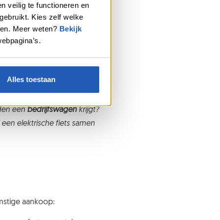
 veilig te functioneren en
ebruikt. Kies zelf welke
r vervuiling voor de planeet.
geren. Meer weten?
Bekijk
webpagina’s.
n op
Blablacar
of op
Carpool
.
u dus. Zonder u zou uw
Alles toestaan
 via platforms zoals
Wibee
.
eden een
bedrijfswagen
krijgt?
 een elektrische fiets samen
stige aankoop: