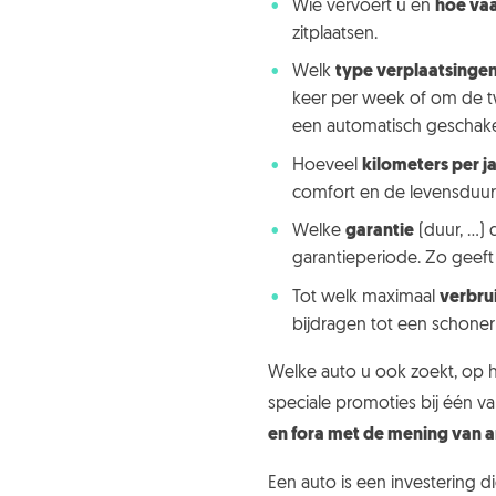
Wie vervoert u en
hoe va
zitplaatsen.
Welk
type verplaatsinge
keer per week of om de t
een automatisch geschak
Hoeveel
kilometers per j
comfort en de levensduur
Welke
garantie
(duur, …) 
garantieperiode. Zo geeft
Tot welk maximaal
verbru
bijdragen tot een schoner 
Welke auto u ook zoekt, op 
speciale promoties bij één va
en fora met de mening van 
Een auto is een investering d