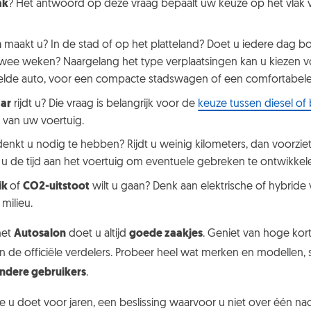
ak
? Het antwoord op deze vraag bepaalt uw keuze op het vlak 
n
maakt u? In de stad of op het platteland? Doet u iedere dag 
wee weken? Naargelang het type verplaatsingen kan u kiezen 
elde auto, voor een compacte stadswagen of een comfortabe
aar
rijdt u? Die vraag is belangrijk voor de
keuze tussen diesel of
 van uw voertuig.
denkt u nodig te hebben? Rijdt u weinig kilometers, dan voorzie
 u de tijd aan het voertuig om eventuele gebreken te ontwikkel
ik
of
CO2-uitstoot
wilt u gaan? Denk aan elektrische of hybride
milieu.
het
Autosalon
doet u altijd
goede zaakjes
. Geniet van hoge ko
n de officiële verdelers. Probeer heel wat merken en modellen, 
andere gebruikers
.
ie u doet voor jaren, een beslissing waarvoor u niet over één na