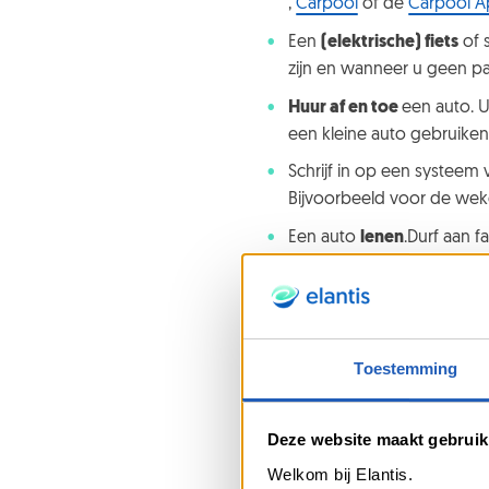
,
Carpool
of de
Carpool A
Een
(elektrische) fiets
of 
zijn en wanneer u geen pa
Huur af en toe
een auto. U
een kleine auto gebruiken
Schrijf in op een systeem
Bijvoorbeeld voor de wek
Een auto
lenen
.Durf aan f
dienst aan. Solidariteit en
Een motorfiets kopen.
De
minder vervuilend en kan 
beleeft gegarandeerd hee
Toestemming
De financiële en ecologisc
Deze website maakt gebruik
Als u dan toch echt een twe
Welkom bij Elantis.
door: