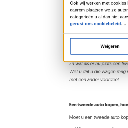
Ook wij werken met cookies! 
daarom plaatsen we ze autom
Een tweedehands auto te
categorieën u al dan niet aan
U kunt een tweedehands
gerust ons cookiebeleid
. U
Uw diensten als chauffeu
Zo verdient u wat geld en
passagier immers zelf de
Weigeren
Uw voertuig ter beschikki
En wat als er nu plots een t
Wist u dat u die wagen mag we
met een ander voordeel.
Een tweede auto kopen, hoe k
Moet u een tweede auto ko