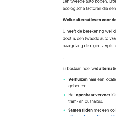
Een tweede auto kopen, luxe o
ecologische factoren die een 
Welke alternatieven voor d
U heeft de berekening wellic
doet, is een tweede auto vaak
naargelang de eigen verplic
.
Er bestaan heel wat
alternat
Verhuizen
naar een locati
gebeuren;
Het
openbaar vervoer
Kie
tram- en bushaltes;
Samen rijden
met een coll