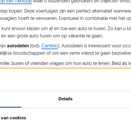
pp van Taxistop
waar u duizenden gebruikers en trajecten vindt;
step kopen. Deze voertuigen zijn een perfect alternatief wanneer
ssagiers hoeft te vervoeren. Eventueel in combinatie met het o
 kunt ervoor kiezen om af en toe een auto te huren. Zo kan u bi
 en een grote auto huren om op vakantie te gaan;
 van
autodelen
(bvb.
Cambio
). Autodelen is interessant voor occ
elijkse boodschappen of om een verre vriend te gaan bezoeke
amilie, buren of vrienden vragen om hun auto te lenen. Bied als 
 vriendschap bestaan wel degelijk;
 meeste
motorfietsen
zijn minder dure motorvoertuigen dan auto
bijna het hele jaar door gebruikt worden. Wie bovendien
met de
l wat avontuur.
Details
he druk van uw tweede auto verminderen
 van cookies
ede auto moet kopen, dan doet u uw portemonnee, de planeet of