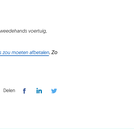
weedehands voertuig,
jks zou moeten afbetalen
. Zo
Delen