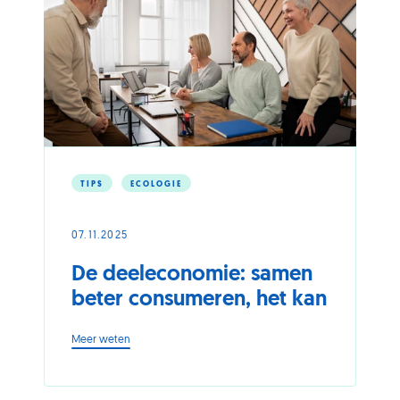
TIPS
ECOLOGIE
07.11.2025
De deeleconomie: samen
beter consumeren, het kan
-
Meer weten
De
deeleconomie:
samen