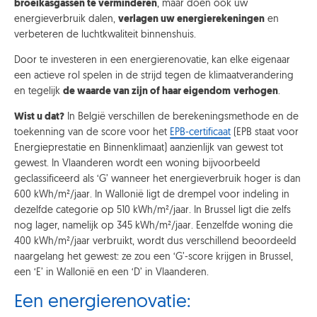
broeikasgassen te verminderen
, maar doen ook uw
energieverbruik dalen,
verlagen uw energierekeningen
en
verbeteren de luchtkwaliteit binnenshuis.
Door te investeren in een energierenovatie, kan elke eigenaar
een actieve rol spelen in de strijd tegen de klimaatverandering
en tegelijk
de waarde van zijn of haar eigendom
verhogen
.
Wist u dat?
In België verschillen de berekeningsmethode en de
toekenning van de score voor het
EPB-certificaat
(EPB staat voor
Energieprestatie en Binnenklimaat) aanzienlijk van gewest tot
gewest. In Vlaanderen wordt een woning bijvoorbeeld
geclassificeerd als ‘G’ wanneer het energieverbruik hoger is dan
600 kWh/m²/jaar. In Wallonië ligt de drempel voor indeling in
dezelfde categorie op 510 kWh/m²/jaar. In Brussel ligt die zelfs
nog lager, namelijk op 345 kWh/m²/jaar. Eenzelfde woning die
400 kWh/m²/jaar verbruikt, wordt dus verschillend beoordeeld
naargelang het gewest: ze zou een ‘G’-score krijgen in Brussel,
een ‘E’ in Wallonië en een ‘D’ in Vlaanderen
.
Een energierenovatie: