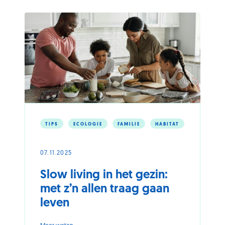
beter
consumeren,
het
kan
TIPS
ECOLOGIE
FAMILIE
HABITAT
07.11.2025
Slow living in het gezin:
met z’n allen traag gaan
leven