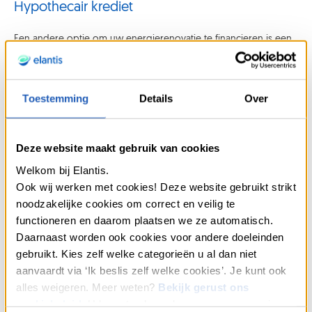
Hypothecair krediet
Een andere optie om uw energierenovatie te financieren is een
hypothecair krediet
. Dit is een prima oplossing voor de
financiering van de werkzaamheden.
Bij Elantis kunt u
zelf het bedrag
dat u leent (minimaal € 12.500)
Toestemming
Details
Over
en de aflossingsperiode
(tot 25 jaar)
kiezen
. Om nieuwe
vastgoedprojecten te financieren, kunt u ook
bedragen die al
zijn afgelost
van uw huidige hypothecair krediet
opnieuw
Deze website maakt gebruik van cookies
ontlenen
.
Welkom bij Elantis.
Er is heel wat financiële steun beschikbaar voor een
Ook wij werken met cookies! Deze website gebruikt strikt
energierenovatie. Door het juiste type financiering te kiezen,
noodzakelijke cookies om correct en veilig te
kunt u uw huis omtoveren tot een energiezuinigere en
functioneren en daarom plaatsen we ze automatisch.
aangenamere omgeving en ook nog eens besparen op uw
Daarnaast worden ook cookies voor andere doeleinden
energierekeningen.
gebruikt. Kies zelf welke categorieën u al dan niet
Onze experts
en
ons netwerk van kredietmakelaars
helpen u
aanvaardt via ‘Ik beslis zelf welke cookies’. Je kunt ook
graag om het krediet te vinden dat het beste past bij uw situatie.
alles weigeren. Meer weten?
Bekijk gerust ons
Neem vandaag nog contact met ons op
om
uw plannen te
cookiebeleid
. U kan steeds uw keuze aanpassen via