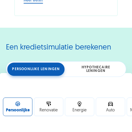
-
Meer weten
Slow
living
in
het
gezin:
met
z’n
allen
Een kredietsimulatie berekenen
traag
gaan
leven
HYPOTHECAIRE
PERSOONLIJKE LENINGEN
LENINGEN
Persoonlijke
Renovatie
Energie
Auto