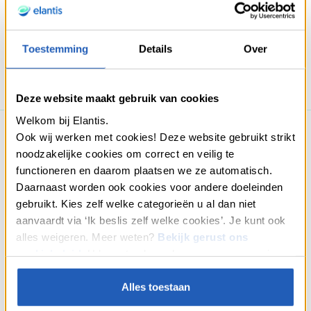
Terug naar de artikels
Toestemming
Details
Over
Delen
Deze website maakt gebruik van cookies
Welkom bij Elantis.
Ook wij werken met cookies! Deze website gebruikt strikt
Verbonden artikels
noodzakelijke cookies om correct en veilig te
functioneren en daarom plaatsen we ze automatisch.
Daarnaast worden ook cookies voor andere doeleinden
gebruikt. Kies zelf welke categorieën u al dan niet
aanvaardt via ‘Ik beslis zelf welke cookies’. Je kunt ook
alles weigeren. Meer weten?
Bekijk gerust ons
cookiebeleid
. U kan steeds uw keuze aanpassen via
“Cookies” onderaan onze webpagina’s.
Alles toestaan