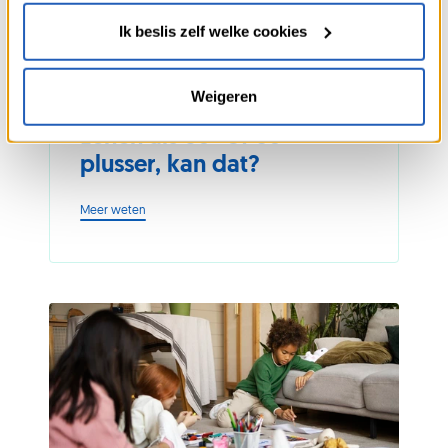
Ik beslis zelf welke cookies
KREDIET
PROJECT
TIPS
DIVERSE
03.03.2026
Weigeren
Lenen als 50- of 60-
plusser, kan dat?
-
Meer weten
Lenen
als
50-
of
60-
plusser,
kan
dat?