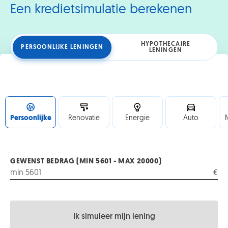
volwaardige
Een kredietsimulatie berekenen
plek
in
een
aangepaste
HYPOTHECAIRE
PERSOONLIJKE LENINGEN
LENINGEN
woning
Persoonlijke
Renovatie
Energie
Auto
GEWENST BEDRAG (MIN 5601 - MAX 20000)
€
Ik simuleer mijn lening