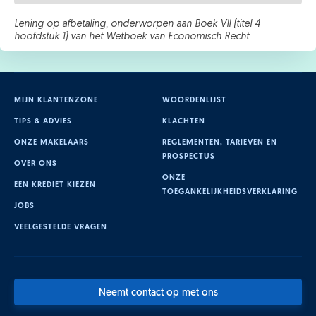
Lening op afbetaling, onderworpen aan Boek VII (titel 4
hoofdstuk 1) van het Wetboek van Economisch Recht
MIJN KLANTENZONE
WOORDENLIJST
TIPS & ADVIES
KLACHTEN
ONZE MAKELAARS
REGLEMENTEN, TARIEVEN EN
PROSPECTUS
OVER ONS
ONZE
EEN KREDIET KIEZEN
TOEGANKELIJKHEIDSVERKLARING
JOBS
VEELGESTELDE VRAGEN
Neemt contact op met ons