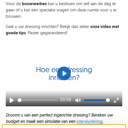
Voor de
bouwwerken
kan u beslissen om zelf aan de slag te
gaan of u kan een specialist vragen om deze ruimte voor u te
bouwen.
Gaat u uw dressing inrichten? Bekijk dan zeker
onze video met
goede tips
. Plezier gegarandeerd!
Play
00:58
Play
Mute
Enter
fullsc
Droomt u van een perfect ingerichte dressing? Bereken uw
budget en maak een simulatie van een
interieurlening
.