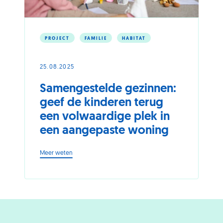
PROJECT
FAMILIE
HABITAT
25.08.2025
Samengestelde gezinnen:
geef de kinderen terug
een volwaardige plek in
een aangepaste woning
-
Meer weten
Samengestelde
gezinnen:
geef
de
kinderen
terug
een