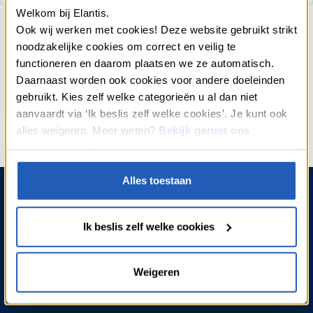
Welkom bij Elantis.
Ook wij werken met cookies! Deze website gebruikt strikt
Het jaarlijks kostenpercentage van 6,5 %
vaste
(jaarlijkse
noodzakelijke cookies om correct en veilig te
debetrente: 6,5 %) voor een lening op afbetaling van 20.001 € voor een
functioneren en daarom plaatsen we ze automatisch.
duurtijd van 120 maanden
(aantal betalingen: 120). De maandlast
Daarnaast worden ook cookies voor andere doeleinden
225,22
€
(termijnbedrag) bedraagt
voor een totaal terug te betalen
gebruikt. Kies zelf welke categorieën u al dan niet
bedrag van 27.026,40 € (hetzij 120 X 225,22 €).
aanvaardt via ‘Ik beslis zelf welke cookies’. Je kunt ook
Lening op afbetaling, onderworpen aan Boek VII (titel 4 hoofstuk 1) van het
alles weigeren. Meer weten?
Bekijk gerust ons
Wetboek van Economisch Recht
cookiebeleid
. U kan steeds uw keuze aanpassen via
“Cookies” onderaan onze webpagina’s.
Alles toestaan
MIJN KLANTENZONE
WOORDENLIJST
TIPS & ADVIES
KLACHTEN
Ik beslis zelf welke cookies
ONZE MAKELAARS
REGLEMENTEN, TARIEVEN EN
PROSPECTUS
OVER ONS
Weigeren
ONZE
EEN KREDIET KIEZEN
TOEGANKELIJKHEIDSVERKLARING
JOBS