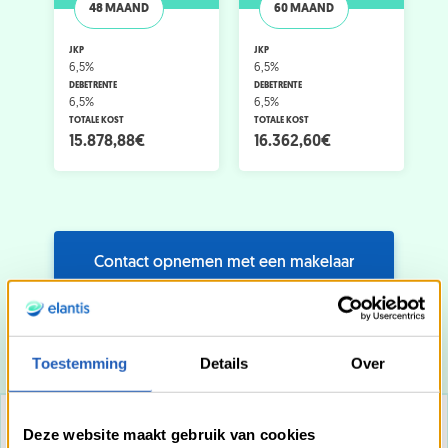
48 MAAND
60 MAAND
JKP
JKP
6,5%
6,5%
DEBETRENTE
DEBETRENTE
6,5%
6,5%
TOTALE KOST
TOTALE KOST
15.878,88€
16.362,60€
Contact opnemen met een makelaar
Meer weten over de renovatielening werken
Toestemming
Details
Over
Deze website maakt gebruik van cookies
HULP
RAAD
WIJZIGEN