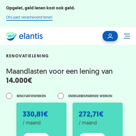
Opgelet, geld lenen kost ook geld.
Ons pact verantwoord lenen
Mijn
ME
klantenzone
RENOVATIELENING
Maandlasten voor een lening van
14.000€
RENOVATIEWERKEN
ENERGIEBESPARENDE WERKEN
330,81€
272,71€
/ maand
/ maand