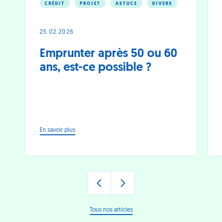
CRÉDIT
PROJET
ASTUCE
DIVERS
25.02.2026
Emprunter après 50 ou 60
ans, est-ce possible ?
-
En savoir plus
Emprunter
après
50
ou
60
ans,
est-
ce
Tous nos articles
possible