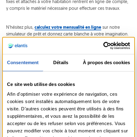
fixes et attachés à votre habitation rentrent en ligne de compte,
y compris le matériel nécessaire pour effectuer ces travaux.
N’hésitez plus,
calculez votre mensualité en ligne
sur notre
simulateur de prêt et donnez carte blanche à votre imagination.
Consentement
Détails
À propos des cookies
Saviez-vous que...
Chez Elantis, nous versons le montant requis pour vos
Ce site web utilise des cookies
travaux
immédiatement sur votre compte
après
Afin d'optimiser votre expérience de navigation, ces
réception de bons de commande ou factures. Vous
cookies sont installés automatiquement lors de votre
versez donc vous-mêmes les fonds à l’entrepreneur
visite. D’autres cookies peuvent être utilisés à des fins
en fonction de l’évolution des travaux.
supplémentaires, et vous avez la possibilité de les
accepter ou de les refuser selon vos préférences. Vous
pouvez modifier vos choix à tout moment en cliquant sur