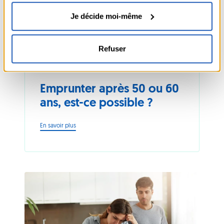
Je décide moi-même
CRÉDIT
PROJET
ASTUCE
DIVERS
Refuser
25.02.2026
Emprunter après 50 ou 60
ans, est-ce possible ?
-
En savoir plus
Emprunter
après
50
ou
60
ans,
est-
ce
possible
?