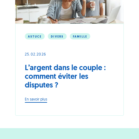
ASTUCE
DIVERS
FAMILLE
25.02.2026
L’argent dans le couple :
comment éviter les
disputes ?
-
En savoir plus
L’argent
dans
le
couple
:
comment