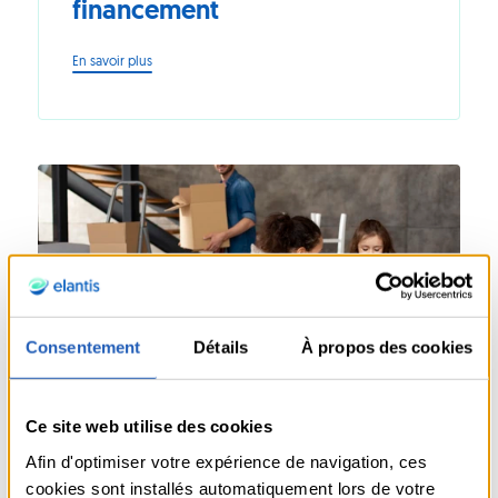
financement
-
En savoir plus
Gérer
ses
travaux
sans
stress
:
étapes
clés
et
astuces
de
financement
Consentement
Détails
À propos des cookies
Ce site web utilise des cookies
FAMILLE
HABITAT
Afin d'optimiser votre expérience de navigation, ces
cookies sont installés automatiquement lors de votre
09.12.2024