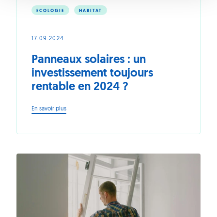
ECOLOGIE
HABITAT
17.09.2024
Panneaux solaires : un
investissement toujours
rentable en 2024 ?
-
En savoir plus
Panneaux
solaires
:
un
investissement
toujours
rentable
en
2024
?