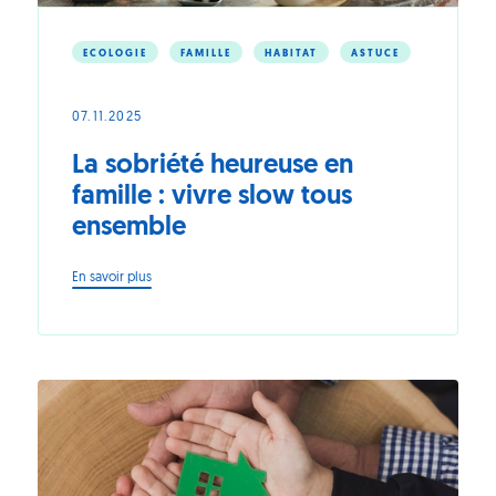
ECOLOGIE
FAMILLE
HABITAT
ASTUCE
07.11.2025
La sobriété heureuse en
famille : vivre slow tous
ensemble
-
En savoir plus
La
sobriété
heureuse
en
famille
:
vivre
slow
tous
ensemble