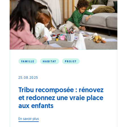
PEB
aussi
:
opération
coup
de
jeune
FAMILLE
HABITAT
PROJET
25.08.2025
Tribu recomposée : rénovez
et redonnez une vraie place
aux enfants
-
En savoir plus
Tribu