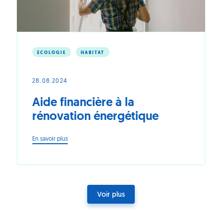
ECOLOGIE
HABITAT
28.08.2024
Aide financière à la
rénovation énergétique
-
En savoir plus
Aide
financière
à
la
rénovation
Voir plus
énergétique