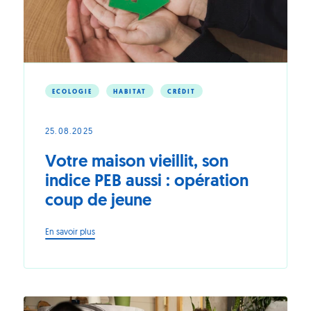
ECOLOGIE
HABITAT
CRÉDIT
25.08.2025
Votre maison vieillit, son
indice PEB aussi : opération
coup de jeune
-
En savoir plus
Votre
maison
vieillit,
son
indice