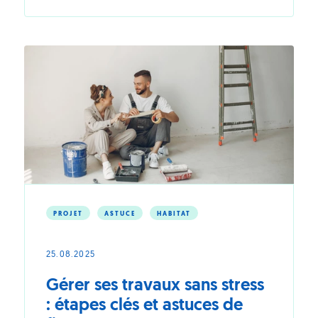
recomposée
:
rénovez
et
redonnez
une
vraie
place
aux
enfants
PROJET
ASTUCE
HABITAT
25.08.2025
Gérer ses travaux sans stress
: étapes clés et astuces de