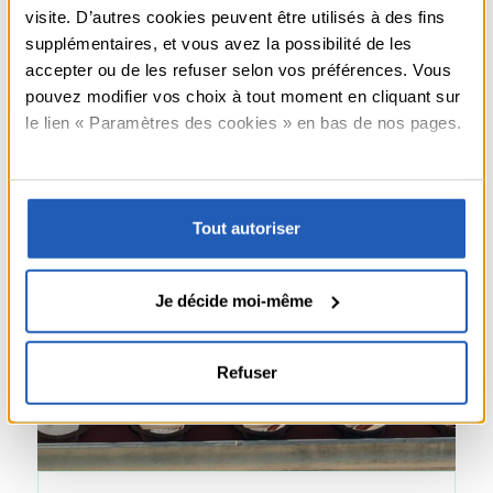
visite. D’autres cookies peuvent être utilisés à des fins
Adapter son habitat à mesure
supplémentaires, et vous avez la possibilité de les
accepter ou de les refuser selon vos préférences. Vous
que la famille grandit et
pouvez modifier vos choix à tout moment en cliquant sur
s'agrandit
le lien « Paramètres des cookies » en bas de nos pages.
-
En savoir plus
Adapter
son
habitat
Tout autoriser
à
mesure
que
Je décide moi-même
la
famille
grandit
et
Refuser
s'agrandit